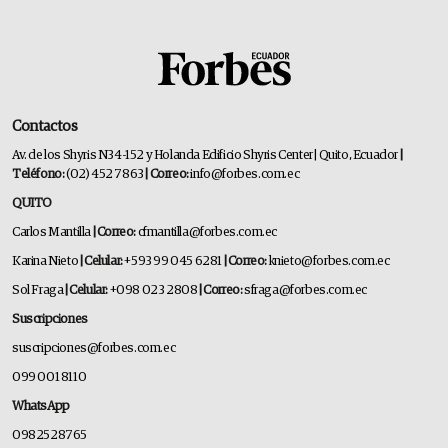
Contactos
Av. de los Shyris N34-152 y Holanda Edificio Shyris Center | Quito, Ecuador
|
Teléfono:
(02) 452 7863
| Correo:
info@forbes.com.ec
QUITO
Carlos Mantilla
| Correo:
cfmantilla@forbes.com.ec
Karina Nieto
| Celular:
+593 99 045 6281
| Correo:
knieto@forbes.com.ec
Sol Fraga
| Celular:
+098 023 2808
| Correo:
sfraga@forbes.com.ec
Suscripciones
suscripciones@forbes.com.ec
099 001 8110
WhatsApp
0982528765