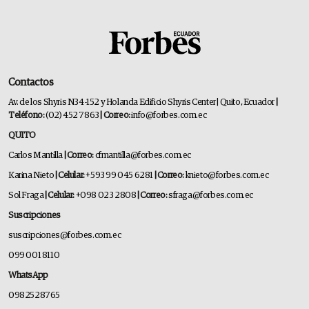
Contactos
Av. de los Shyris N34-152 y Holanda Edificio Shyris Center | Quito, Ecuador
|
Teléfono:
(02) 452 7863
| Correo:
info@forbes.com.ec
QUITO
Carlos Mantilla
| Correo:
cfmantilla@forbes.com.ec
Karina Nieto
| Celular:
+593 99 045 6281
| Correo:
knieto@forbes.com.ec
Sol Fraga
| Celular:
+098 023 2808
| Correo:
sfraga@forbes.com.ec
Suscripciones
suscripciones@forbes.com.ec
099 001 8110
WhatsApp
0982528765