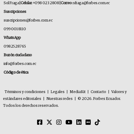
Sol Fraga
| Celular:
+098 023 2808
| Correo:
sfraga@forbes.com.ec
Suscripciones
suscripciones@forbes.com.ec
099 001 8110
WhatsApp
0982528765
Buzón ciudadano
info@forbes.com.ec
Código de ética
Términos y condiciones
|
Legales
|
MediaKit
|
Contacto
|
Valores y
estándares editoriales
|
Nuestras redes
|
© 2026. Forbes Ecuador.
Todos los derechos reservados.