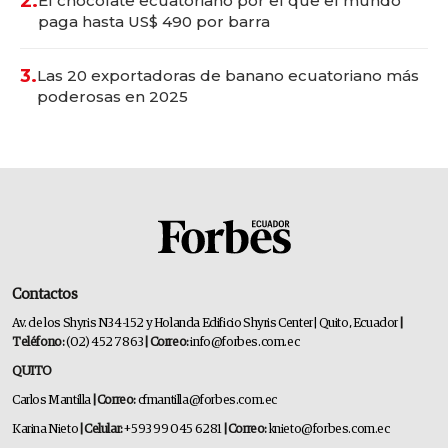
2.
El chocolate ecuatoriano por el que el mundo
paga hasta US$ 490 por barra
3.
Las 20 exportadoras de banano ecuatoriano más
poderosas en 2025
Contactos
Av. de los Shyris N34-152 y Holanda Edificio Shyris Center | Quito, Ecuador
|
Teléfono:
(02) 452 7863
| Correo:
info@forbes.com.ec
QUITO
Carlos Mantilla
| Correo:
cfmantilla@forbes.com.ec
Karina Nieto
| Celular:
+593 99 045 6281
| Correo:
knieto@forbes.com.ec