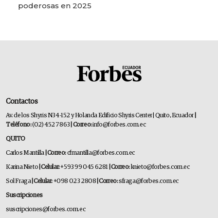
poderosas en 2025
Contactos
Av. de los Shyris N34-152 y Holanda Edificio Shyris Center | Quito, Ecuador
|
Teléfono:
(02) 452 7863
| Correo:
info@forbes.com.ec
QUITO
Carlos Mantilla
| Correo:
cfmantilla@forbes.com.ec
Karina Nieto
| Celular:
+593 99 045 6281
| Correo:
knieto@forbes.com.ec
Sol Fraga
| Celular:
+098 023 2808
| Correo:
sfraga@forbes.com.ec
Suscripciones
suscripciones@forbes.com.ec