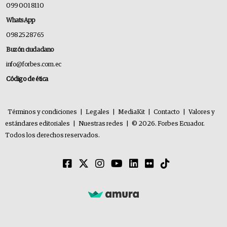
099 001 8110
WhatsApp
0982528765
Buzón ciudadano
info@forbes.com.ec
Código de ética
Términos y condiciones
|
Legales
|
MediaKit
|
Contacto
|
Valores y
estándares editoriales
|
Nuestras redes
|
© 2026. Forbes Ecuador.
Todos los derechos reservados.