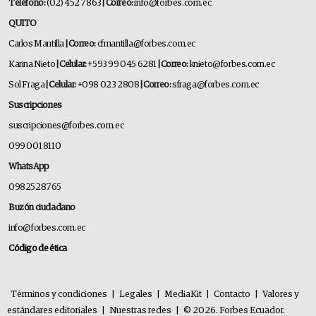
Teléfono:
(02) 452 7863
| Correo:
info@forbes.com.ec
QUITO
Carlos Mantilla
| Correo:
cfmantilla@forbes.com.ec
Karina Nieto
| Celular:
+593 99 045 6281
| Correo:
knieto@forbes.com.ec
Sol Fraga
| Celular:
+098 023 2808
| Correo:
sfraga@forbes.com.ec
Suscripciones
suscripciones@forbes.com.ec
099 001 8110
WhatsApp
0982528765
Buzón ciudadano
info@forbes.com.ec
Código de ética
Términos y condiciones
|
Legales
|
MediaKit
|
Contacto
|
Valores y
estándares editoriales
|
Nuestras redes
|
© 2026. Forbes Ecuador.