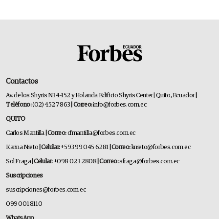
Contactos
Av. de los Shyris N34-152 y Holanda Edificio Shyris Center | Quito, Ecuador
|
Teléfono:
(02) 452 7863
| Correo:
info@forbes.com.ec
QUITO
Carlos Mantilla
| Correo:
cfmantilla@forbes.com.ec
Karina Nieto
| Celular:
+593 99 045 6281
| Correo:
knieto@forbes.com.ec
Sol Fraga
| Celular:
+098 023 2808
| Correo:
sfraga@forbes.com.ec
Suscripciones
suscripciones@forbes.com.ec
099 001 8110
WhatsApp