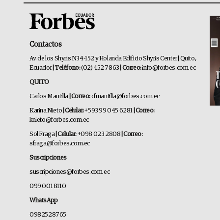
Contactos
Av. de los Shyris N34-152 y Holanda Edificio Shyris Center | Quito,
Ecuador
| Teléfono:
(02) 452 7863
| Correo:
info@forbes.com.ec
QUITO
Carlos Mantilla
| Correo:
cfmantilla@forbes.com.ec
Karina Nieto
| Celular:
+593 99 045 6281
| Correo:
knieto@forbes.com.ec
Sol Fraga
| Celular:
+098 023 2808
| Correo:
sfraga@forbes.com.ec
Suscripciones
suscripciones@forbes.com.ec
099 001 8110
WhatsApp
0982528765