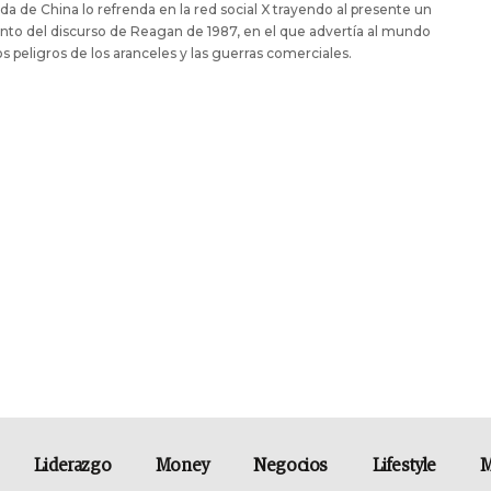
a de China lo refrenda en la red social X trayendo al presente un
to del discurso de Reagan de 1987, en el que advertía al mundo
os peligros de los aranceles y las guerras comerciales.
Liderazgo
Money
Negocios
Lifestyle
M