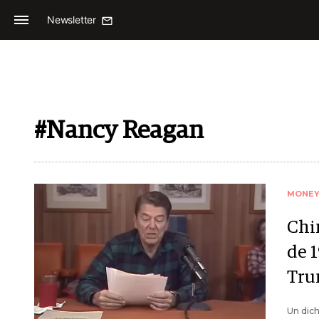
Newsletter
#Nancy Reagan
MONE
Chi
de 1
Tr
Un dich