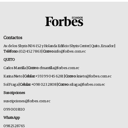
Contactos
Av. de los Shyris N34-152 y Holanda Edificio Shyris Center | Quito, Ecuador
|
Teléfono:
(02) 452 7863
| Correo:
info@forbes.com.ec
QUITO
Carlos Mantilla
| Correo:
cfmantilla@forbes.com.ec
Karina Nieto
| Celular:
+593 99 045 6281
| Correo:
knieto@forbes.com.ec
Sol Fraga
| Celular:
+098 023 2808
| Correo:
sfraga@forbes.com.ec
Suscripciones
suscripciones@forbes.com.ec
099 001 8110
WhatsApp
0982528765