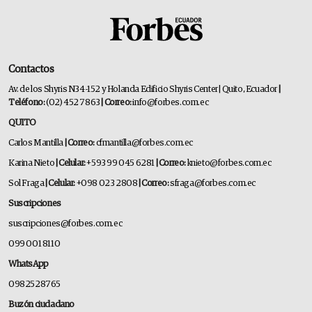
Contactos
Av. de los Shyris N34-152 y Holanda Edificio Shyris Center | Quito, Ecuador
|
Teléfono:
(02) 452 7863
| Correo:
info@forbes.com.ec
QUITO
Carlos Mantilla
| Correo:
cfmantilla@forbes.com.ec
Karina Nieto
| Celular:
+593 99 045 6281
| Correo:
knieto@forbes.com.ec
Sol Fraga
| Celular:
+098 023 2808
| Correo:
sfraga@forbes.com.ec
Suscripciones
suscripciones@forbes.com.ec
099 001 8110
WhatsApp
0982528765
Buzón ciudadano