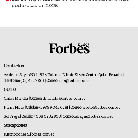
poderosas en 2025
Contactos
Av. de los Shyris N34-152 y Holanda Edificio Shyris Center | Quito, Ecuador
|
Teléfono:
(02) 452 7863
| Correo:
info@forbes.com.ec
QUITO
Carlos Mantilla
| Correo:
cfmantilla@forbes.com.ec
Karina Nieto
| Celular:
+593 99 045 6281
| Correo:
knieto@forbes.com.ec
Sol Fraga
| Celular:
+098 023 2808
| Correo:
sfraga@forbes.com.ec
Suscripciones
suscripciones@forbes.com.ec