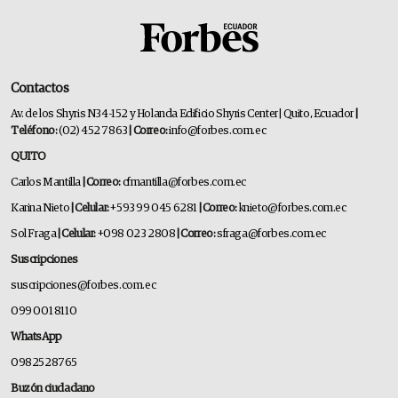
Contactos
Av. de los Shyris N34-152 y Holanda Edificio Shyris Center | Quito, Ecuador
|
Teléfono:
(02) 452 7863
| Correo:
info@forbes.com.ec
QUITO
Carlos Mantilla
| Correo:
cfmantilla@forbes.com.ec
Karina Nieto
| Celular:
+593 99 045 6281
| Correo:
knieto@forbes.com.ec
Sol Fraga
| Celular:
+098 023 2808
| Correo:
sfraga@forbes.com.ec
Suscripciones
suscripciones@forbes.com.ec
099 001 8110
WhatsApp
0982528765
Buzón ciudadano