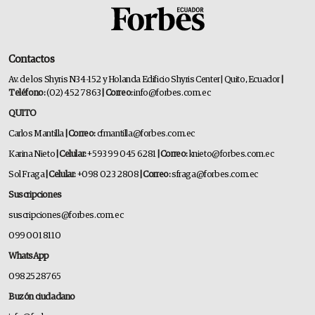
Contactos
Av. de los Shyris N34-152 y Holanda Edificio Shyris Center | Quito, Ecuador
|
Teléfono:
(02) 452 7863
| Correo:
info@forbes.com.ec
QUITO
Carlos Mantilla
| Correo:
cfmantilla@forbes.com.ec
Karina Nieto
| Celular:
+593 99 045 6281
| Correo:
knieto@forbes.com.ec
Sol Fraga
| Celular:
+098 023 2808
| Correo:
sfraga@forbes.com.ec
Suscripciones
suscripciones@forbes.com.ec
099 001 8110
WhatsApp
0982528765
Buzón ciudadano