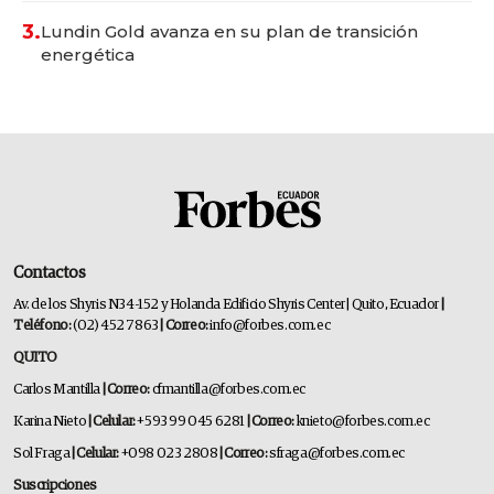
3.
Lundin Gold avanza en su plan de transición
energética
Contactos
Av. de los Shyris N34-152 y Holanda Edificio Shyris Center | Quito, Ecuador
|
Teléfono:
(02) 452 7863
| Correo:
info@forbes.com.ec
QUITO
Carlos Mantilla
| Correo:
cfmantilla@forbes.com.ec
Karina Nieto
| Celular:
+593 99 045 6281
| Correo:
knieto@forbes.com.ec
Sol Fraga
| Celular:
+098 023 2808
| Correo:
sfraga@forbes.com.ec
Suscripciones