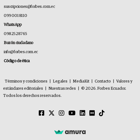
suscripciones@forbes.com.ec
099 001 8110
WhatsApp
0982528765
Buzón ciudadano
info@forbes.com.ec
Código de ética
Términos y condiciones
|
Legales
|
MediaKit
|
Contacto
|
Valores y
estándares editoriales
|
Nuestras redes
|
© 2026. Forbes Ecuador.
Todos los derechos reservados.