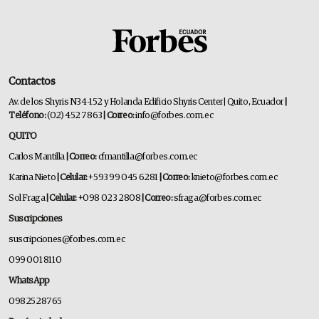
Contactos
Av. de los Shyris N34-152 y Holanda Edificio Shyris Center | Quito, Ecuador
|
Teléfono:
(02) 452 7863
| Correo:
info@forbes.com.ec
QUITO
Carlos Mantilla
| Correo:
cfmantilla@forbes.com.ec
Karina Nieto
| Celular:
+593 99 045 6281
| Correo:
knieto@forbes.com.ec
Sol Fraga
| Celular:
+098 023 2808
| Correo:
sfraga@forbes.com.ec
Suscripciones
suscripciones@forbes.com.ec
099 001 8110
WhatsApp
0982528765