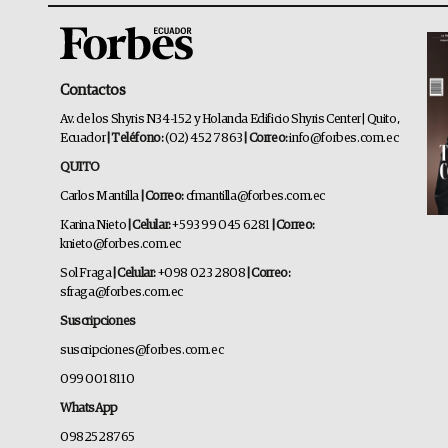
Contactos
Av. de los Shyris N34-152 y Holanda Edificio Shyris Center | Quito,
Ecuador
| Teléfono:
(02) 452 7863
| Correo:
info@forbes.com.ec
QUITO
Carlos Mantilla
| Correo:
cfmantilla@forbes.com.ec
Karina Nieto
| Celular:
+593 99 045 6281
| Correo:
knieto@forbes.com.ec
Sol Fraga
| Celular:
+098 023 2808
| Correo:
sfraga@forbes.com.ec
Suscripciones
suscripciones@forbes.com.ec
099 001 8110
WhatsApp
0982528765