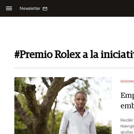
Newsletter
#Premio Rolex a la iniciat
MOVIM
Emp
emb
Recibir
Nsengim
grullas