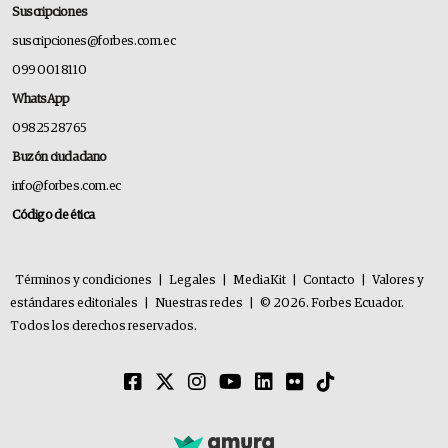
Suscripciones
suscripciones@forbes.com.ec
099 001 8110
WhatsApp
0982528765
Buzón ciudadano
info@forbes.com.ec
Código de ética
Términos y condiciones
|
Legales
|
MediaKit
|
Contacto
|
Valores y
estándares editoriales
|
Nuestras redes
|
© 2026. Forbes Ecuador.
Todos los derechos reservados.