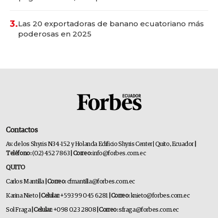
3.
Las 20 exportadoras de banano ecuatoriano más
poderosas en 2025
Contactos
Av. de los Shyris N34-152 y Holanda Edificio Shyris Center | Quito, Ecuador
|
Teléfono:
(02) 452 7863
| Correo:
info@forbes.com.ec
QUITO
Carlos Mantilla
| Correo:
cfmantilla@forbes.com.ec
Karina Nieto
| Celular:
+593 99 045 6281
| Correo:
knieto@forbes.com.ec
Sol Fraga
| Celular:
+098 023 2808
| Correo:
sfraga@forbes.com.ec