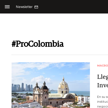
Newsletter
#ProColombia
MACRO
Lle
Inv
En su s
institu
negocio