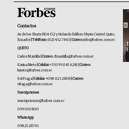
Contactos
Av. de los Shyris N34-152 y Holanda Edificio Shyris Center | Quito,
Ecuador
| Teléfono:
(02) 452 7863
| Correo:
info@forbes.com.ec
QUITO
Carlos Mantilla
| Correo:
cfmantilla@forbes.com.ec
Karina Nieto
| Celular:
+593 99 045 6281
| Correo:
knieto@forbes.com.ec
Sol Fraga
| Celular:
+098 023 2808
| Correo:
sfraga@forbes.com.ec
Suscripciones
suscripciones@forbes.com.ec
099 001 8110
WhatsApp
0982528765