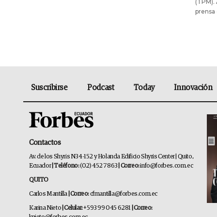
(TPM).
prensa 
Suscribirse
Podcast
Today
Innovación
Contactos
Av. de los Shyris N34-152 y Holanda Edificio Shyris Center | Quito,
Ecuador
| Teléfono:
(02) 452 7863
| Correo:
info@forbes.com.ec
QUITO
Carlos Mantilla
| Correo:
cfmantilla@forbes.com.ec
Karina Nieto
| Celular:
+593 99 045 6281
| Correo: