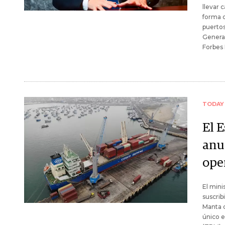
llevar 
forma d
puertos
General
Forbes 
TODAY
El E
anu
ope
El mini
suscrib
Manta q
único e