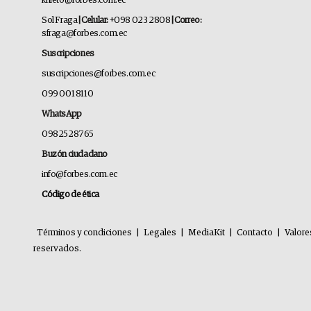
knieto@forbes.com.ec
Sol Fraga
| Celular:
+098 023 2808
| Correo:
sfraga@forbes.com.ec
Suscripciones
suscripciones@forbes.com.ec
099 001 8110
WhatsApp
0982528765
Buzón ciudadano
info@forbes.com.ec
Código de ética
Términos y condiciones
|
Legales
|
MediaKit
|
Contacto
|
Valore
reservados.