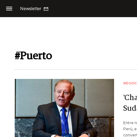
Newsletter
#Puerto
NEGOC
'Ch
Sud
Entre 
Perú, e
convert