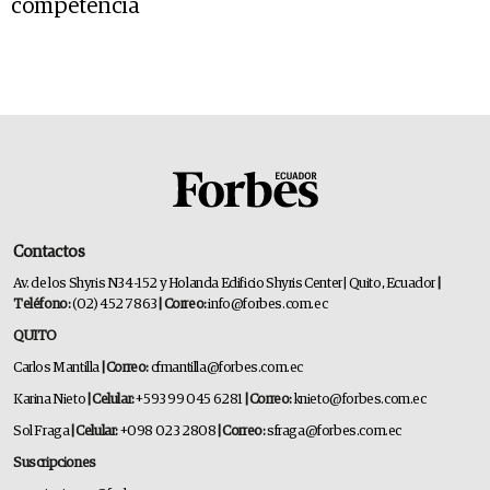
competencia
Contactos
Av. de los Shyris N34-152 y Holanda Edificio Shyris Center | Quito, Ecuador
|
Teléfono:
(02) 452 7863
| Correo:
info@forbes.com.ec
QUITO
Carlos Mantilla
| Correo:
cfmantilla@forbes.com.ec
Karina Nieto
| Celular:
+593 99 045 6281
| Correo:
knieto@forbes.com.ec
Sol Fraga
| Celular:
+098 023 2808
| Correo:
sfraga@forbes.com.ec
Suscripciones