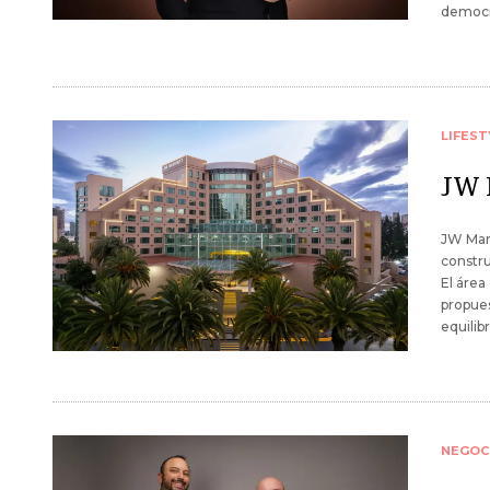
democra
LIFEST
JW M
JW Marr
constru
El áre
propues
equilibr
NEGOC