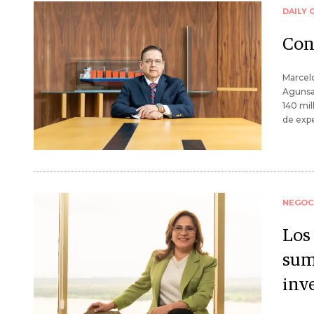
DAILY 
Con
Marcelo
Agunsa
140 mil
de expe
NEGOC
Los
sum
inv