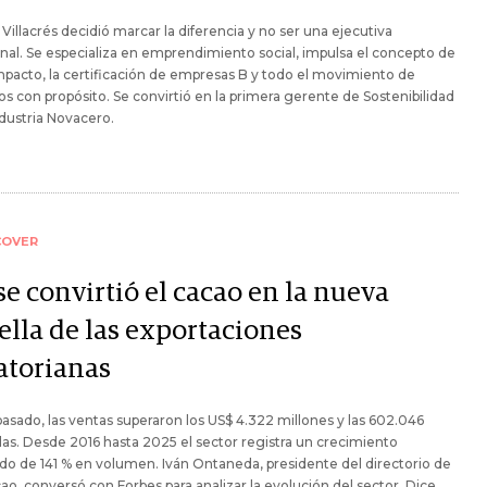
 Villacrés decidió marcar la diferencia y no ser una ejecutiva
onal. Se especializa en emprendimiento social, impulsa el concepto de
impacto, la certificación de empresas B y todo el movimiento de
s con propósito. Se convirtió en la primera gerente de Sostenibilidad
ndustria Novacero.
COVER
se convirtió el cacao en la nueva
ella de las exportaciones
atorianas
pasado, las ventas superaron los US$ 4.322 millones y las 602.046
as. Desde 2016 hasta 2025 el sector registra un crecimiento
do de 141 % en volumen. Iván Ontaneda, presidente del directorio de
o, conversó con Forbes para analizar la evolución del sector. Dice