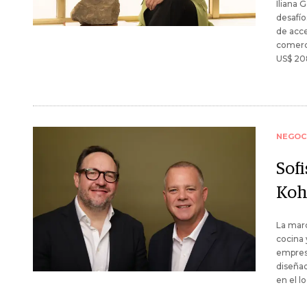
Iliana 
desafío
de acce
comerci
US$ 208
NEGOC
Sofi
Koh
La marc
cocina 
empresa
diseñad
en el l