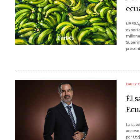
ecu
UBESA,
exporta
millone
Superi
present
DAILY 
Él 
Ecu
La cabe
acceso 
por US$