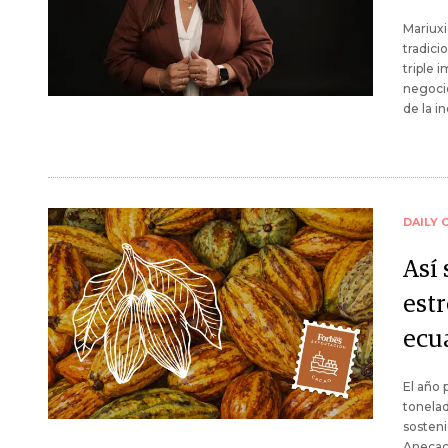
Mariuxi
tradici
triple 
negocio
de la i
DAILY 
Así 
estr
ecu
El año 
tonelad
sosteni
Anecaca