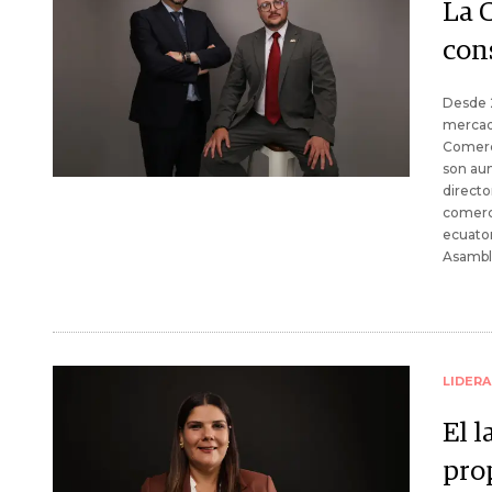
La 
con
Desde 2
mercado
Comerci
son aum
directo
comerci
ecuator
Asambl
LIDER
El 
pro