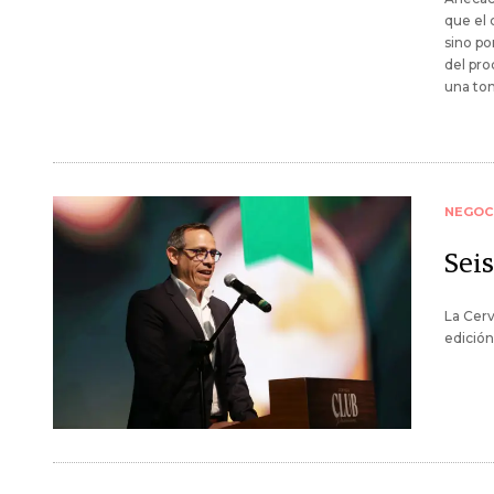
que el 
sino po
del pro
una ton
NEGOC
Sei
La Cerv
edición