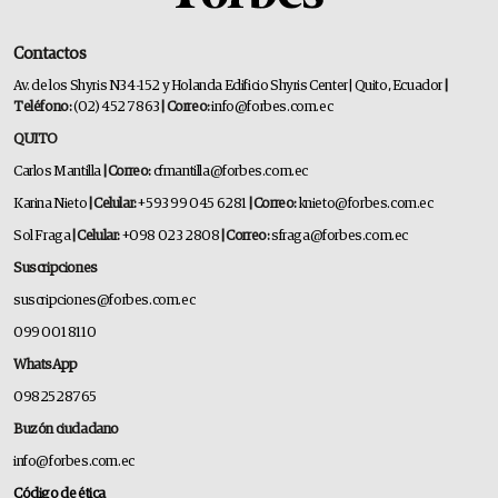
Contactos
Av. de los Shyris N34-152 y Holanda Edificio Shyris Center | Quito, Ecuador
|
Teléfono:
(02) 452 7863
| Correo:
info@forbes.com.ec
QUITO
Carlos Mantilla
| Correo:
cfmantilla@forbes.com.ec
Karina Nieto
| Celular:
+593 99 045 6281
| Correo:
knieto@forbes.com.ec
Sol Fraga
| Celular:
+098 023 2808
| Correo:
sfraga@forbes.com.ec
Suscripciones
suscripciones@forbes.com.ec
099 001 8110
WhatsApp
0982528765
Buzón ciudadano
info@forbes.com.ec
Código de ética