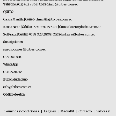
Teléfono:
(02) 452 7863
| Correo:
info@forbes.com.ec
QUITO
Carlos Mantilla
| Correo:
cfmantilla@forbes.com.ec
Karina Nieto
| Celular:
+593 99 045 6281
| Correo:
knieto@forbes.com.ec
Sol Fraga
| Celular:
+098 023 2808
| Correo:
sfraga@forbes.com.ec
Suscripciones
suscripciones@forbes.com.ec
099 001 8110
WhatsApp
0982528765
Buzón ciudadano
info@forbes.com.ec
Código de ética
Términos y condiciones
|
Legales
|
MediaKit
|
Contacto
|
Valores y