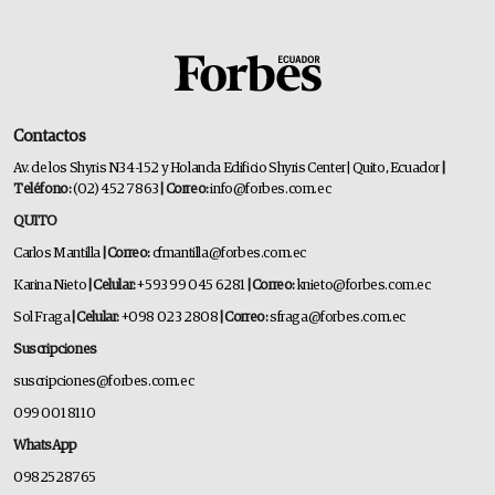
Contactos
Av. de los Shyris N34-152 y Holanda Edificio Shyris Center | Quito, Ecuador
|
Teléfono:
(02) 452 7863
| Correo:
info@forbes.com.ec
QUITO
Carlos Mantilla
| Correo:
cfmantilla@forbes.com.ec
Karina Nieto
| Celular:
+593 99 045 6281
| Correo:
knieto@forbes.com.ec
Sol Fraga
| Celular:
+098 023 2808
| Correo:
sfraga@forbes.com.ec
Suscripciones
suscripciones@forbes.com.ec
099 001 8110
WhatsApp
0982528765