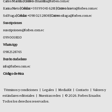
Carlos Mantilla
| Correo:
cfmantilla@forbes.com.ec
Karina Nieto
| Celular:
+593 99 045 6281
| Correo:
knieto@forbes.com.ec
Sol Fraga
| Celular:
+098 023 2808
| Correo:
sfraga@forbes.com.ec
Suscripciones
suscripciones@forbes.com.ec
099 001 8110
WhatsApp
0982528765
Buzón ciudadano
info@forbes.com.ec
Código de ética
Términos y condiciones
|
Legales
|
MediaKit
|
Contacto
|
Valores y
estándares editoriales
|
Nuestras redes
|
© 2026. Forbes Ecuador.
Todos los derechos reservados.