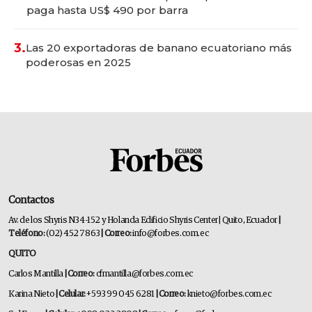
paga hasta US$ 490 por barra
3.
Las 20 exportadoras de banano ecuatoriano más
poderosas en 2025
Contactos
Av. de los Shyris N34-152 y Holanda Edificio Shyris Center | Quito, Ecuador
|
Teléfono:
(02) 452 7863
| Correo:
info@forbes.com.ec
QUITO
Carlos Mantilla
| Correo:
cfmantilla@forbes.com.ec
Karina Nieto
| Celular:
+593 99 045 6281
| Correo:
knieto@forbes.com.ec