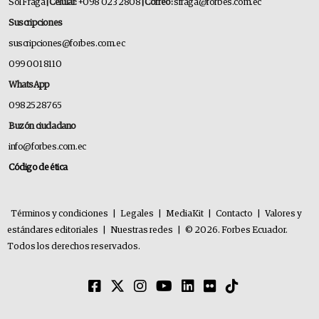
Sol Fraga
| Celular:
+098 023 2808
| Correo:
sfraga@forbes.com.ec
Suscripciones
suscripciones@forbes.com.ec
099 001 8110
WhatsApp
0982528765
Buzón ciudadano
info@forbes.com.ec
Código de ética
Términos y condiciones
|
Legales
|
MediaKit
|
Contacto
|
Valores y
estándares editoriales
|
Nuestras redes
|
© 2026. Forbes Ecuador.
Todos los derechos reservados.