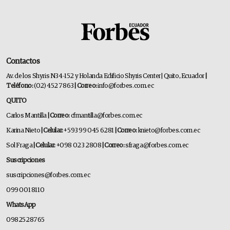
Contactos
Av. de los Shyris N34-152 y Holanda Edificio Shyris Center | Quito, Ecuador
|
Teléfono:
(02) 452 7863
| Correo:
info@forbes.com.ec
QUITO
Carlos Mantilla
| Correo:
cfmantilla@forbes.com.ec
Karina Nieto
| Celular:
+593 99 045 6281
| Correo:
knieto@forbes.com.ec
Sol Fraga
| Celular:
+098 023 2808
| Correo:
sfraga@forbes.com.ec
Suscripciones
suscripciones@forbes.com.ec
099 001 8110
WhatsApp
0982528765