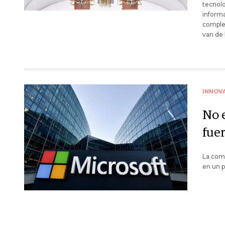
tecnolo
informa
complej
van de l
INNOV
No e
fuer
La comp
en un p