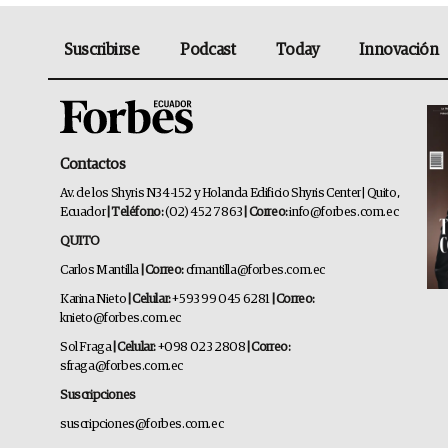
Suscribirse
Podcast
Today
Innovación
Contactos
Av. de los Shyris N34-152 y Holanda Edificio Shyris Center | Quito,
Ecuador
| Teléfono:
(02) 452 7863
| Correo:
info@forbes.com.ec
QUITO
Carlos Mantilla
| Correo:
cfmantilla@forbes.com.ec
Karina Nieto
| Celular:
+593 99 045 6281
| Correo:
knieto@forbes.com.ec
Sol Fraga
| Celular:
+098 023 2808
| Correo:
sfraga@forbes.com.ec
Suscripciones
suscripciones@forbes.com.ec