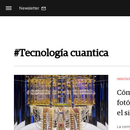
Newsletter
#Tecnología cuantica
INNOV
Cóm
fot
el s
La comb