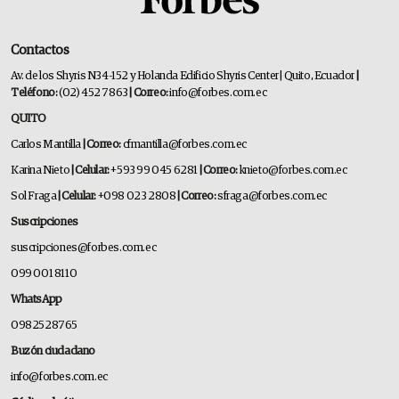
Contactos
Av. de los Shyris N34-152 y Holanda Edificio Shyris Center | Quito, Ecuador
|
Teléfono:
(02) 452 7863
| Correo:
info@forbes.com.ec
QUITO
Carlos Mantilla
| Correo:
cfmantilla@forbes.com.ec
Karina Nieto
| Celular:
+593 99 045 6281
| Correo:
knieto@forbes.com.ec
Sol Fraga
| Celular:
+098 023 2808
| Correo:
sfraga@forbes.com.ec
Suscripciones
suscripciones@forbes.com.ec
099 001 8110
WhatsApp
0982528765
Buzón ciudadano
info@forbes.com.ec