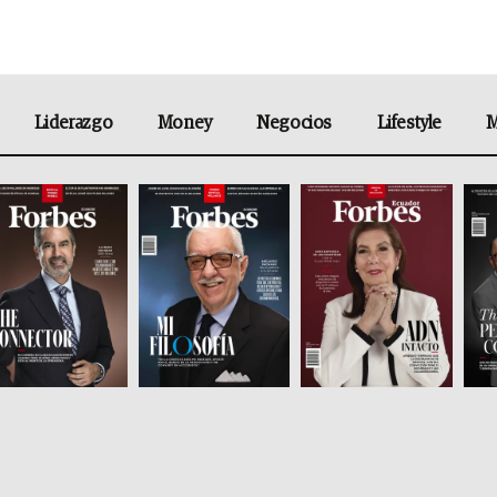
Liderazgo
Money
Negocios
Lifestyle
M