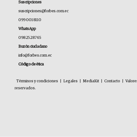
Suscripciones
suscripciones@forbes.com.ec
099 001 8110
WhatsApp
0982528765
Buzón ciudadano
info@forbes.com.ec
Código de ética
Términos y condiciones
|
Legales
|
MediaKit
|
Contacto
|
Valore
reservados.