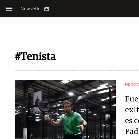
Newsletter
#Tenista
NEGOC
Fue 
exi
es 
Pad