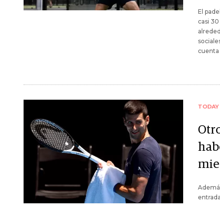
El pade
casi 30
alreded
sociale
cuenta
TODAY
Otro
hab
mie
Además,
entrada