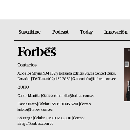
Suscribirse
Podcast
Today
Innovación
Contactos
Av. de los Shyris N34-152 y Holanda Edificio Shyris Center | Quito,
Ecuador
| Teléfono:
(02) 452 7863
| Correo:
info@forbes.com.ec
QUITO
Carlos Mantilla
| Correo:
cfmantilla@forbes.com.ec
Karina Nieto
| Celular:
+593 99 045 6281
| Correo:
knieto@forbes.com.ec
Sol Fraga
| Celular:
+098 023 2808
| Correo:
sfraga@forbes.com.ec