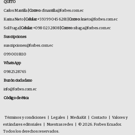
QUITO
Carlos Mantilla
| Correo:
cfmantilla@forbes.com.ec
Karina Nieto
| Celular:
+593 99 045 6281
| Correo:
knieto@forbes.com.ec
Sol Fraga
| Celular:
+098 023 2808
| Correo:
sfraga@forbes.com.ec
Suscripciones
suscripciones@forbes.com.ec
099 001 8110
WhatsApp
0982528765
Buzón ciudadano
info@forbes.com.ec
Código de ética
Términos y condiciones
|
Legales
|
MediaKit
|
Contacto
|
Valores y
estándares editoriales
|
Nuestras redes
|
© 2026. Forbes Ecuador.
Todos los derechos reservados.