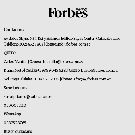
Contactos
Av. de los Shyris N34-152 y Holanda Edificio Shyris Center | Quito, Ecuador
|
Teléfono:
(02) 452 7863
| Correo:
info@forbes.com.ec
QUITO
Carlos Mantilla
| Correo:
cfmantilla@forbes.com.ec
Karina Nieto
| Celular:
+593 99 045 6281
| Correo:
knieto@forbes.com.ec
Sol Fraga
| Celular:
+098 023 2808
| Correo:
sfraga@forbes.com.ec
Suscripciones
suscripciones@forbes.com.ec
099 001 8110
WhatsApp
0982528765
Buzón ciudadano