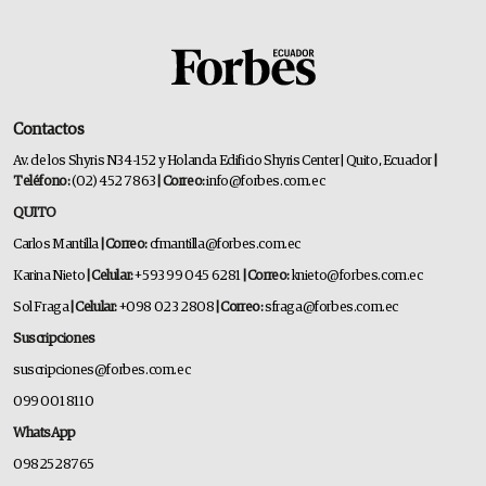
Contactos
Av. de los Shyris N34-152 y Holanda Edificio Shyris Center | Quito, Ecuador
|
Teléfono:
(02) 452 7863
| Correo:
info@forbes.com.ec
QUITO
Carlos Mantilla
| Correo:
cfmantilla@forbes.com.ec
Karina Nieto
| Celular:
+593 99 045 6281
| Correo:
knieto@forbes.com.ec
Sol Fraga
| Celular:
+098 023 2808
| Correo:
sfraga@forbes.com.ec
Suscripciones
suscripciones@forbes.com.ec
099 001 8110
WhatsApp
0982528765