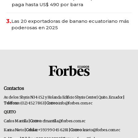
paga hasta US$ 490 por barra
3.
Las 20 exportadoras de banano ecuatoriano más
poderosas en 2025
Contactos
Av. de los Shyris N34-152 y Holanda Edificio Shyris Center | Quito, Ecuador
|
Teléfono:
(02) 452 7863
| Correo:
info@forbes.com.ec
QUITO
Carlos Mantilla
| Correo:
cfmantilla@forbes.com.ec
Karina Nieto
| Celular:
+593 99 045 6281
| Correo:
knieto@forbes.com.ec