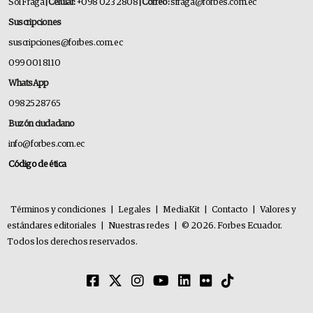
Sol Fraga
| Celular:
+098 023 2808
| Correo:
sfraga@forbes.com.ec
Suscripciones
suscripciones@forbes.com.ec
099 001 8110
WhatsApp
0982528765
Buzón ciudadano
info@forbes.com.ec
Código de ética
Términos y condiciones
|
Legales
|
MediaKit
|
Contacto
|
Valores y
estándares editoriales
|
Nuestras redes
|
© 2026. Forbes Ecuador.
Todos los derechos reservados.