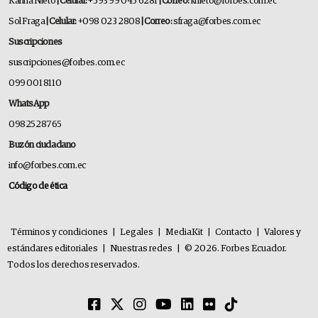
Karina Nieto
| Celular:
+593 99 045 6281
| Correo:
knieto@forbes.com.ec
Sol Fraga
| Celular:
+098 023 2808
| Correo:
sfraga@forbes.com.ec
Suscripciones
suscripciones@forbes.com.ec
099 001 8110
WhatsApp
0982528765
Buzón ciudadano
info@forbes.com.ec
Código de ética
Términos y condiciones
|
Legales
|
MediaKit
|
Contacto
|
Valores y
estándares editoriales
|
Nuestras redes
|
© 2026. Forbes Ecuador.
Todos los derechos reservados.