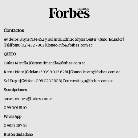
Contactos
Av. de los Shyris N34-152 y Holanda Edificio Shyris Center | Quito, Ecuador
|
Teléfono:
(02) 452 7863
| Correo:
info@forbes.com.ec
QUITO
Carlos Mantilla
| Correo:
cfmantilla@forbes.com.ec
Karina Nieto
| Celular:
+593 99 045 6281
| Correo:
knieto@forbes.com.ec
Sol Fraga
| Celular:
+098 023 2808
| Correo:
sfraga@forbes.com.ec
Suscripciones
suscripciones@forbes.com.ec
099 001 8110
WhatsApp
0982528765
Buzón ciudadano