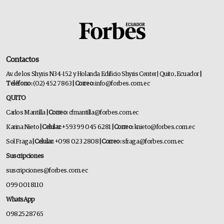
Contactos
Av. de los Shyris N34-152 y Holanda Edificio Shyris Center | Quito, Ecuador
|
Teléfono:
(02) 452 7863
| Correo:
info@forbes.com.ec
QUITO
Carlos Mantilla
| Correo:
cfmantilla@forbes.com.ec
Karina Nieto
| Celular:
+593 99 045 6281
| Correo:
knieto@forbes.com.ec
Sol Fraga
| Celular:
+098 023 2808
| Correo:
sfraga@forbes.com.ec
Suscripciones
suscripciones@forbes.com.ec
099 001 8110
WhatsApp
0982528765