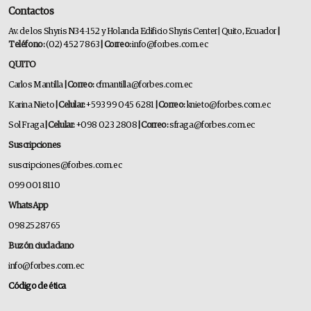
Contactos
Av. de los Shyris N34-152 y Holanda Edificio Shyris Center | Quito, Ecuador
|
Teléfono:
(02) 452 7863
| Correo:
info@forbes.com.ec
QUITO
Carlos Mantilla
| Correo:
cfmantilla@forbes.com.ec
Karina Nieto
| Celular:
+593 99 045 6281
| Correo:
knieto@forbes.com.ec
Sol Fraga
| Celular:
+098 023 2808
| Correo:
sfraga@forbes.com.ec
Suscripciones
suscripciones@forbes.com.ec
099 001 8110
WhatsApp
0982528765
Buzón ciudadano
info@forbes.com.ec
Código de ética