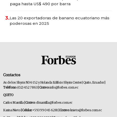
paga hasta US$ 490 por barra
3.
Las 20 exportadoras de banano ecuatoriano más
poderosas en 2025
Contactos
Av. de los Shyris N34-152 y Holanda Edificio Shyris Center | Quito, Ecuador
|
Teléfono:
(02) 452 7863
| Correo:
info@forbes.com.ec
QUITO
Carlos Mantilla
| Correo:
cfmantilla@forbes.com.ec
Karina Nieto
| Celular:
+593 99 045 6281
| Correo:
knieto@forbes.com.ec