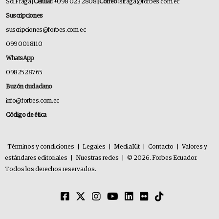
Sol Fraga
| Celular:
+098 023 2808
| Correo:
sfraga@forbes.com.ec
Suscripciones
suscripciones@forbes.com.ec
099 001 8110
WhatsApp
0982528765
Buzón ciudadano
info@forbes.com.ec
Código de ética
Términos y condiciones
|
Legales
|
MediaKit
|
Contacto
|
Valores y
estándares editoriales
|
Nuestras redes
|
© 2026. Forbes Ecuador.
Todos los derechos reservados.