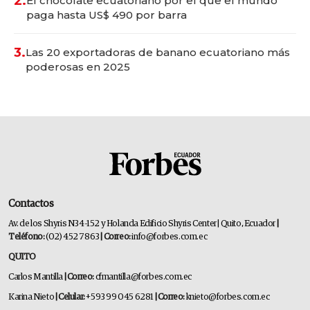
2.
El chocolate ecuatoriano por el que el mundo
paga hasta US$ 490 por barra
3.
Las 20 exportadoras de banano ecuatoriano más
poderosas en 2025
Contactos
Av. de los Shyris N34-152 y Holanda Edificio Shyris Center | Quito, Ecuador
|
Teléfono:
(02) 452 7863
| Correo:
info@forbes.com.ec
QUITO
Carlos Mantilla
| Correo:
cfmantilla@forbes.com.ec
Karina Nieto
| Celular:
+593 99 045 6281
| Correo:
knieto@forbes.com.ec