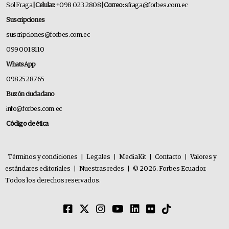
Sol Fraga
| Celular:
+098 023 2808
| Correo:
sfraga@forbes.com.ec
Suscripciones
suscripciones@forbes.com.ec
099 001 8110
WhatsApp
0982528765
Buzón ciudadano
info@forbes.com.ec
Código de ética
Términos y condiciones
|
Legales
|
MediaKit
|
Contacto
|
Valores y
estándares editoriales
|
Nuestras redes
|
© 2026. Forbes Ecuador.
Todos los derechos reservados.