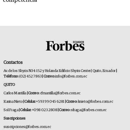
competencia
Contactos
Av. de los Shyris N34-152 y Holanda Edificio Shyris Center | Quito, Ecuador
|
Teléfono:
(02) 452 7863
| Correo:
info@forbes.com.ec
QUITO
Carlos Mantilla
| Correo:
cfmantilla@forbes.com.ec
Karina Nieto
| Celular:
+593 99 045 6281
| Correo:
knieto@forbes.com.ec
Sol Fraga
| Celular:
+098 023 2808
| Correo:
sfraga@forbes.com.ec
Suscripciones
suscripciones@forbes.com.ec