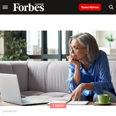
Suscribirse
TODAY
jubilacion
.