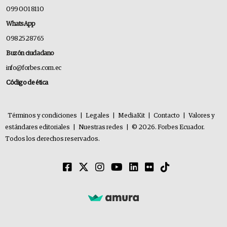
099 001 8110
WhatsApp
0982528765
Buzón ciudadano
info@forbes.com.ec
Código de ética
Términos y condiciones
|
Legales
|
MediaKit
|
Contacto
|
Valores y
estándares editoriales
|
Nuestras redes
|
© 2026. Forbes Ecuador.
Todos los derechos reservados.