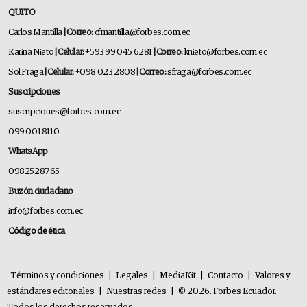
QUITO
Carlos Mantilla
| Correo:
cfmantilla@forbes.com.ec
Karina Nieto
| Celular:
+593 99 045 6281
| Correo:
knieto@forbes.com.ec
Sol Fraga
| Celular:
+098 023 2808
| Correo:
sfraga@forbes.com.ec
Suscripciones
suscripciones@forbes.com.ec
099 001 8110
WhatsApp
0982528765
Buzón ciudadano
info@forbes.com.ec
Código de ética
Términos y condiciones
|
Legales
|
MediaKit
|
Contacto
|
Valores y
estándares editoriales
|
Nuestras redes
|
© 2026. Forbes Ecuador.