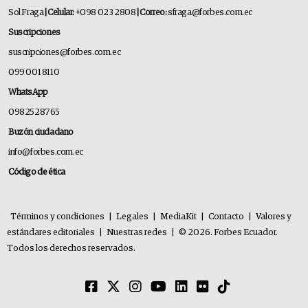
Sol Fraga
| Celular:
+098 023 2808
| Correo:
sfraga@forbes.com.ec
Suscripciones
suscripciones@forbes.com.ec
099 001 8110
WhatsApp
0982528765
Buzón ciudadano
info@forbes.com.ec
Código de ética
Términos y condiciones
|
Legales
|
MediaKit
|
Contacto
|
Valores y
estándares editoriales
|
Nuestras redes
|
© 2026. Forbes Ecuador.
Todos los derechos reservados.