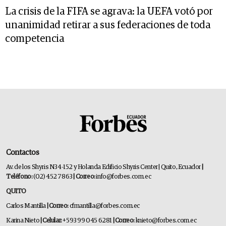
La crisis de la FIFA se agrava: la UEFA votó por
unanimidad retirar a sus federaciones de toda
competencia
Contactos
Av. de los Shyris N34-152 y Holanda Edificio Shyris Center | Quito, Ecuador
|
Teléfono:
(02) 452 7863
| Correo:
info@forbes.com.ec
QUITO
Carlos Mantilla
| Correo:
cfmantilla@forbes.com.ec
Karina Nieto
| Celular:
+593 99 045 6281
| Correo:
knieto@forbes.com.ec