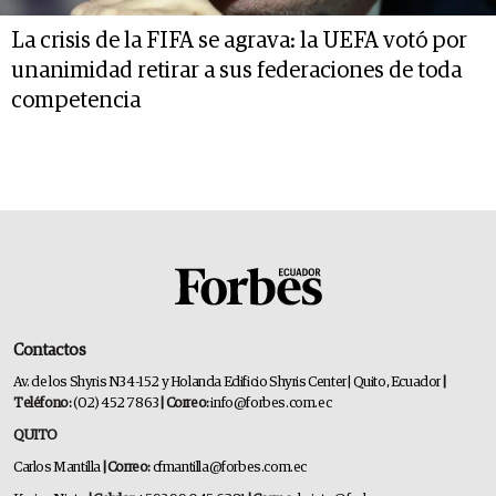
La crisis de la FIFA se agrava: la UEFA votó por
unanimidad retirar a sus federaciones de toda
competencia
Contactos
Av. de los Shyris N34-152 y Holanda Edificio Shyris Center | Quito, Ecuador
|
Teléfono:
(02) 452 7863
| Correo:
info@forbes.com.ec
QUITO
Carlos Mantilla
| Correo:
cfmantilla@forbes.com.ec