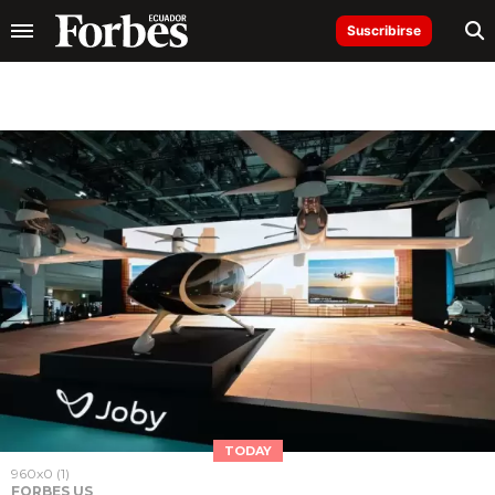
Suscribirse
TODAY
960x0 (1)
FORBES US