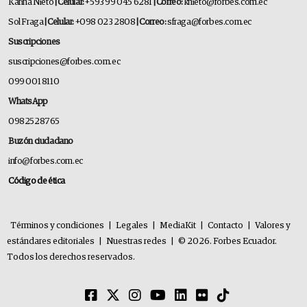
Karina Nieto
| Celular:
+593 99 045 6281
| Correo:
knieto@forbes.com.ec
Sol Fraga
| Celular:
+098 023 2808
| Correo:
sfraga@forbes.com.ec
Suscripciones
suscripciones@forbes.com.ec
099 001 8110
WhatsApp
0982528765
Buzón ciudadano
info@forbes.com.ec
Código de ética
Términos y condiciones
|
Legales
|
MediaKit
|
Contacto
|
Valores y
estándares editoriales
|
Nuestras redes
|
© 2026. Forbes Ecuador.
Todos los derechos reservados.