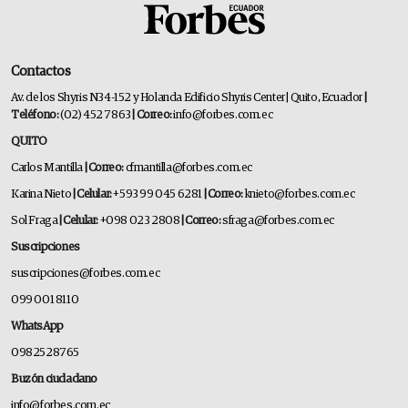
Contactos
Av. de los Shyris N34-152 y Holanda Edificio Shyris Center | Quito, Ecuador
|
Teléfono:
(02) 452 7863
| Correo:
info@forbes.com.ec
QUITO
Carlos Mantilla
| Correo:
cfmantilla@forbes.com.ec
Karina Nieto
| Celular:
+593 99 045 6281
| Correo:
knieto@forbes.com.ec
Sol Fraga
| Celular:
+098 023 2808
| Correo:
sfraga@forbes.com.ec
Suscripciones
suscripciones@forbes.com.ec
099 001 8110
WhatsApp
0982528765
Buzón ciudadano
info@forbes.com.ec