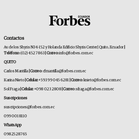
Contactos
Av. de los Shyris N34-152 y Holanda Edificio Shyris Center | Quito, Ecuador
|
Teléfono:
(02) 452 7863
| Correo:
info@forbes.com.ec
QUITO
Carlos Mantilla
| Correo:
cfmantilla@forbes.com.ec
Karina Nieto
| Celular:
+593 99 045 6281
| Correo:
knieto@forbes.com.ec
Sol Fraga
| Celular:
+098 023 2808
| Correo:
sfraga@forbes.com.ec
Suscripciones
suscripciones@forbes.com.ec
099 001 8110
WhatsApp
0982528765