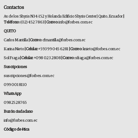
Contactos
Av. de los Shyris N34-152 y Holanda Edificio Shyris Center | Quito, Ecuador
|
Teléfono:
(02) 452 7863
| Correo:
info@forbes.com.ec
QUITO
Carlos Mantilla
| Correo:
cfmantilla@forbes.com.ec
Karina Nieto
| Celular:
+593 99 045 6281
| Correo:
knieto@forbes.com.ec
Sol Fraga
| Celular:
+098 023 2808
| Correo:
sfraga@forbes.com.ec
Suscripciones
suscripciones@forbes.com.ec
099 001 8110
WhatsApp
0982528765
Buzón ciudadano
info@forbes.com.ec
Código de ética