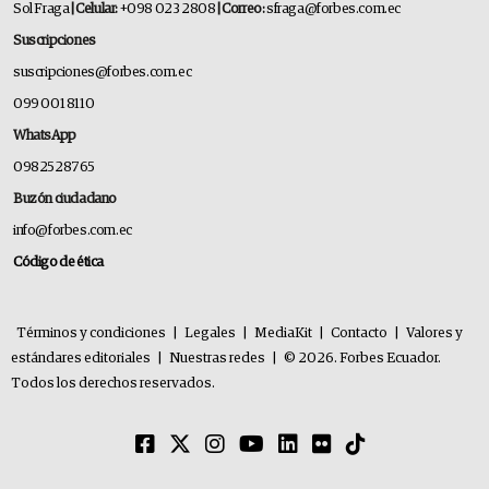
Sol Fraga
| Celular:
+098 023 2808
| Correo:
sfraga@forbes.com.ec
Suscripciones
suscripciones@forbes.com.ec
099 001 8110
WhatsApp
0982528765
Buzón ciudadano
info@forbes.com.ec
Código de ética
Términos y condiciones
|
Legales
|
MediaKit
|
Contacto
|
Valores y
estándares editoriales
|
Nuestras redes
|
© 2026. Forbes Ecuador.
Todos los derechos reservados.