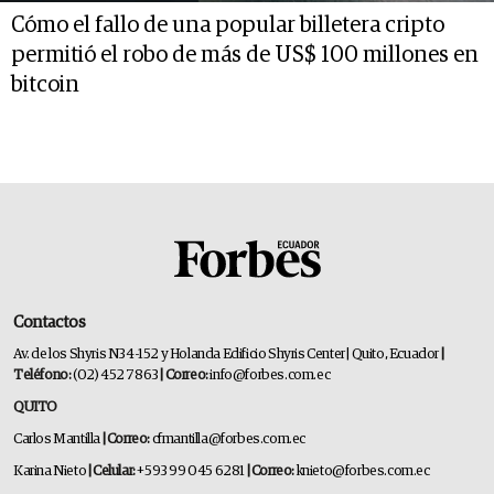
Cómo el fallo de una popular billetera cripto
permitió el robo de más de US$ 100 millones en
bitcoin
Contactos
Av. de los Shyris N34-152 y Holanda Edificio Shyris Center | Quito, Ecuador
|
Teléfono:
(02) 452 7863
| Correo:
info@forbes.com.ec
QUITO
Carlos Mantilla
| Correo:
cfmantilla@forbes.com.ec
Karina Nieto
| Celular:
+593 99 045 6281
| Correo:
knieto@forbes.com.ec