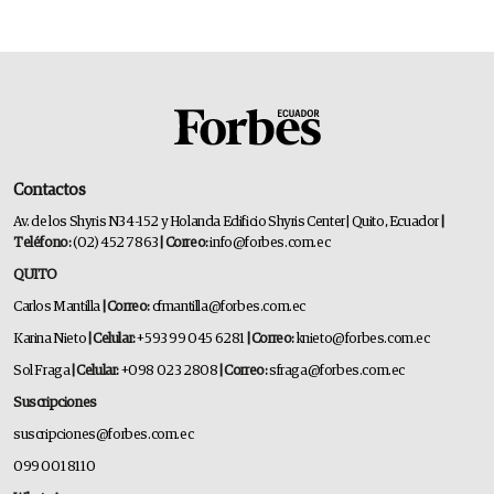
Contactos
Av. de los Shyris N34-152 y Holanda Edificio Shyris Center | Quito, Ecuador
|
Teléfono:
(02) 452 7863
| Correo:
info@forbes.com.ec
QUITO
Carlos Mantilla
| Correo:
cfmantilla@forbes.com.ec
Karina Nieto
| Celular:
+593 99 045 6281
| Correo:
knieto@forbes.com.ec
Sol Fraga
| Celular:
+098 023 2808
| Correo:
sfraga@forbes.com.ec
Suscripciones
suscripciones@forbes.com.ec
099 001 8110