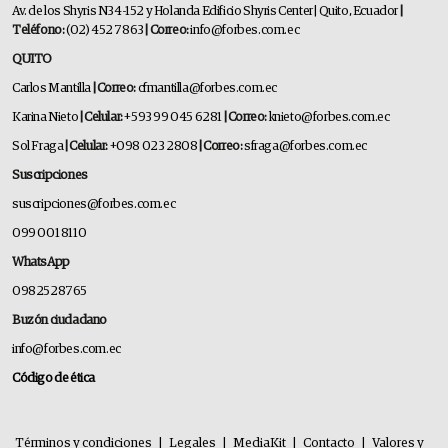
Av. de los Shyris N34-152 y Holanda Edificio Shyris Center | Quito, Ecuador
|
Teléfono:
(02) 452 7863
| Correo:
info@forbes.com.ec
QUITO
Carlos Mantilla
| Correo:
cfmantilla@forbes.com.ec
Karina Nieto
| Celular:
+593 99 045 6281
| Correo:
knieto@forbes.com.ec
Sol Fraga
| Celular:
+098 023 2808
| Correo:
sfraga@forbes.com.ec
Suscripciones
suscripciones@forbes.com.ec
099 001 8110
WhatsApp
0982528765
Buzón ciudadano
info@forbes.com.ec
Código de ética
Términos y condiciones
|
Legales
|
MediaKit
|
Contacto
|
Valores y