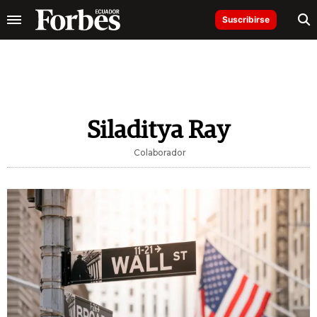
Suscribirse
Siladitya Ray
Colaborador