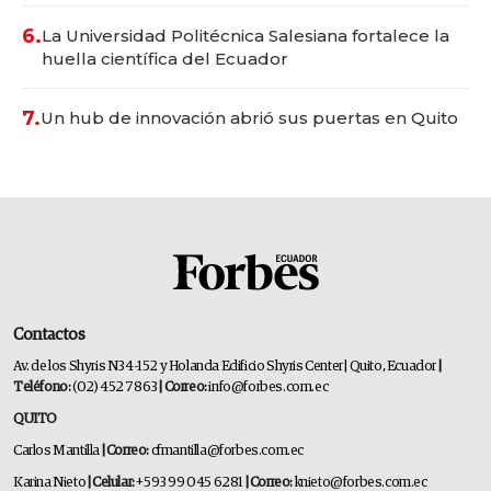
6.
La Universidad Politécnica Salesiana fortalece la
huella científica del Ecuador
7.
Un hub de innovación abrió sus puertas en Quito
Contactos
Av. de los Shyris N34-152 y Holanda Edificio Shyris Center | Quito, Ecuador
|
Teléfono:
(02) 452 7863
| Correo:
info@forbes.com.ec
QUITO
Carlos Mantilla
| Correo:
cfmantilla@forbes.com.ec
Karina Nieto
| Celular:
+593 99 045 6281
| Correo:
knieto@forbes.com.ec