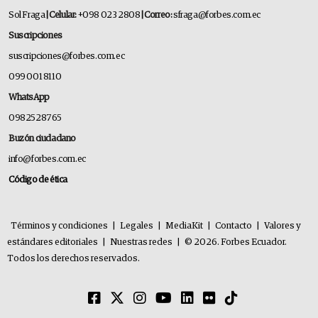
Sol Fraga
| Celular:
+098 023 2808
| Correo:
sfraga@forbes.com.ec
Suscripciones
suscripciones@forbes.com.ec
099 001 8110
WhatsApp
0982528765
Buzón ciudadano
info@forbes.com.ec
Código de ética
Términos y condiciones
|
Legales
|
MediaKit
|
Contacto
|
Valores y
estándares editoriales
|
Nuestras redes
|
© 2026. Forbes Ecuador.
Todos los derechos reservados.